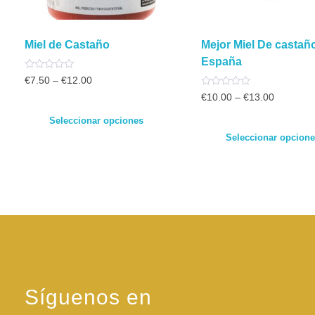
Miel de Castaño
Mejor Miel De castañ
España
Valorado
€
7.50
–
€
12.00
con
Valorado
0
€
10.00
–
€
13.00
con
de
0
5
Seleccionar opciones
de
5
Seleccionar opcion
Síguenos en